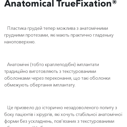
Anatomical TrueFixation®
Пластика грудей тепер можлива з анатомічними
грудними протезами, які мають практично гладеньку
наноповерхню.
Анатомічні (тобто краплеподібні) імплантати
традиційно виготовляють з текстурованими
оболонками через переконання, що такі оболонки
обмежують обертання імплантату.
Це призвело до історично незадоволеного попиту з
боку пацієнтів і хірургів, які хочуть стабільної анатомічної
форми без ускладнень, пов’язаних з текстурованими