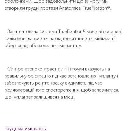
оболонками. Щоб задовольнити цю вимогу, ми
створили грудні протези Anatomical TrueFixation®.
Запатентована система TrueFixation® має дві посилені
силіконові лапки для накладення швів для мінімізації
обертання, або ковзання імплантату.
Сині рентгеноконтрастні лінії і точки вказують на
правильну орієнтацію під час встановлення імпланту і
забезпечують рентгенівську видимість під час
післяопераційного спостереження, щоб запевнитися,
що імплантат залишився на місці.
Грудные импланты