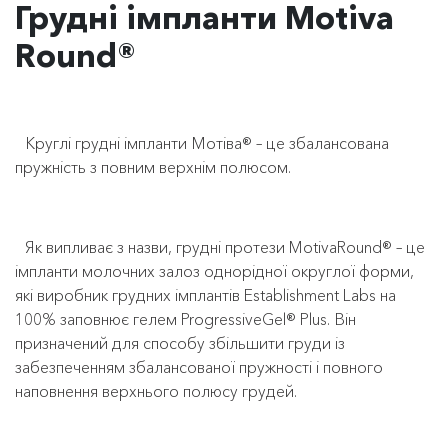
Грудні імпланти Motiva
Round®
Круглі грудні імпланти Мотіва® – це збалансована
пружність з повним верхнім полюсом.
Як випливає з назви, грудні протези MotivaRound® – це
імпланти молочних залоз однорідної округлої форми,
які виробник грудних імплантів Establishment Labs на
100% заповнює гелем ProgressiveGel® Plus. Він
призначений для способу збільшити груди із
забезпеченням збалансованої пружності і повного
наповнення верхнього полюсу грудей.