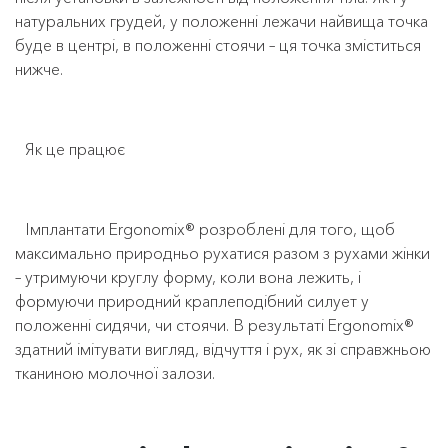
натуральних грудей, у положенні лежачи найвища точка
буде в центрі, в положенні стоячи – ця точка зміститься
нижче.
Як це працює
Імплантати Ergonomix® розроблені для того, щоб
максимально природньо рухатися разом з рухами жінки
– утримуючи круглу форму, коли вона лежить, і
формуючи природний краплеподібний силует у
положенні сидячи, чи стоячи. В результаті Ergonomix®
здатний імітувати вигляд, відчуття і рух, як зі справжньою
тканиною молочної залози.