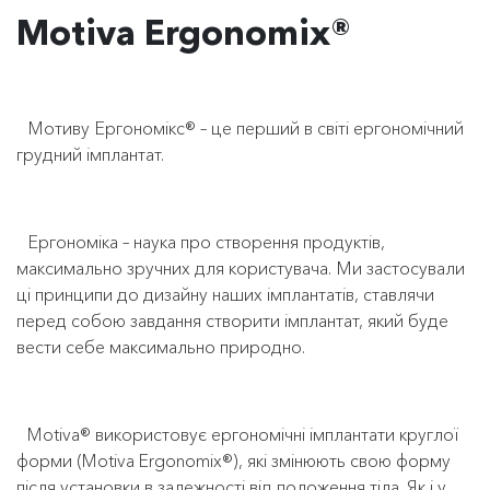
Motiva Ergonomix®
Мотиву Ергономікс® – це перший в світі ергономічний
грудний імплантат.
Ергономіка – наука про створення продуктів,
максимально зручних для користувача. Ми застосували
ці принципи до дизайну наших імплантатів, ставлячи
перед собою завдання створити імплантат, який буде
вести себе максимально природно.
Motiva® використовує ергономічні імплантати круглої
форми (Motiva Ergonomix®), які змінюють свою форму
після установки в залежності від положення тіла. Як і у