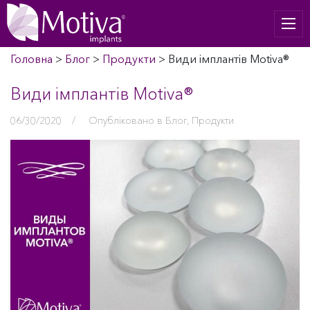
Головна
>
Блог
>
Продукти
>
Види імплантів Motiva®
Види імплантів Motiva®
06/30/2020
/
Опубліковано в
Блог
,
Продукти